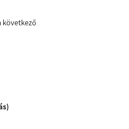
a következő
ás)