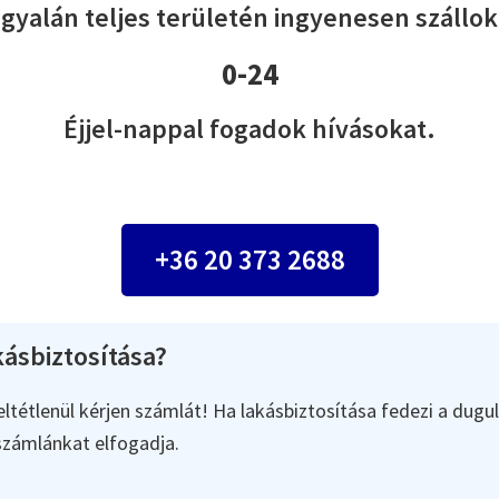
sgyalán teljes területén ingyenesen szállok 
0-24
Éjjel-nappal fogadok hívásokat.
+36 20 373 2688
ásbiztosítása?
ltétlenül kérjen számlát! Ha lakásbiztosítása fedezi a dugul
 számlánkat elfogadja.