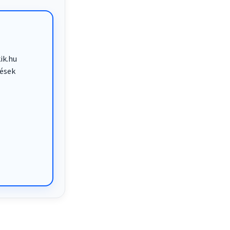
ik.hu
zések