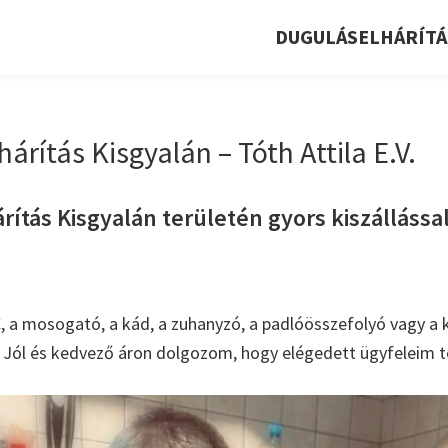
DUGULÁSELHÁRÍTÁ
árítás Kisgyalán – Tóth Attila E.V.
ítás Kisgyalán területén gyors kiszállással,
, a mosogató, a kád, a zuhanyzó, a padlóösszefolyó vagy a k
. Jól és kedvező áron dolgozom, hogy elégedett ügyfeleim t