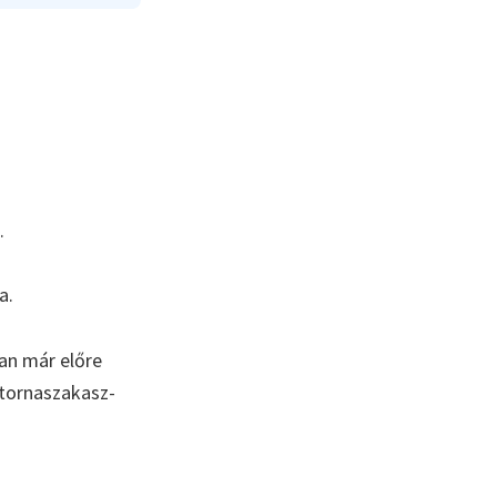
.
a.
an már előre
atornaszakasz-