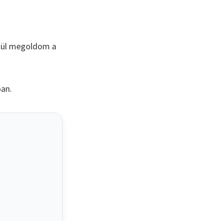
elül megoldom a
óan.