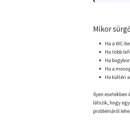
Mikor sürgő
Ha a WC-ben 
Ha több lef
Ha bugyboré
Ha a mosoga
Ha kültéri 
Ilyen esetekben 
látszik, hogy eg
problémáról lehe