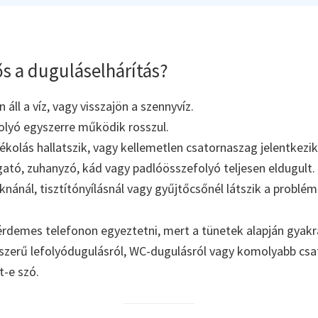
s a duguláselhárítás?
áll a víz, vagy visszajön a szennyvíz.
olyó egyszerre működik rosszul.
kolás hallatszik, vagy kellemetlen csatornaszag jelentkezik
tó, zuhanyzó, kád vagy padlóösszefolyó teljesen eldugult.
aknánál, tisztítónyílásnál vagy gyűjtőcsőnél látszik a problém
érdemes telefonon egyeztetni, mert a tünetek alapján gyakr
yszerű lefolyódugulásról, WC-dugulásról vagy komolyabb cs
t-e szó.