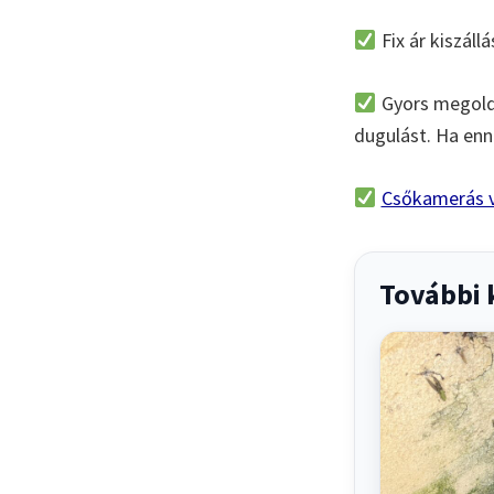
Fix ár kiszállá
Gyors megoldá
dugulást. Ha enné
Csőkamerás v
További 