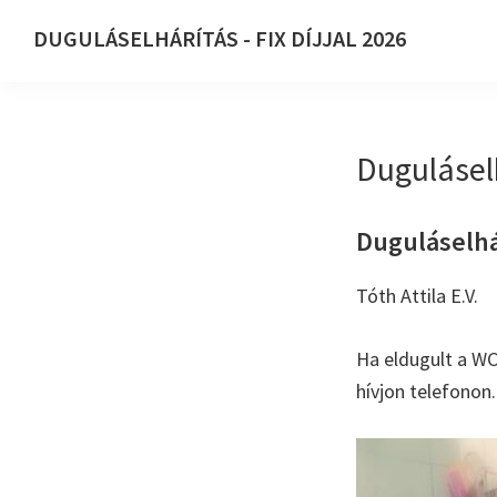
Ugrás
Skip
DUGULÁSELHÁRÍTÁS - FIX DÍJJAL 2026
az
to
DUGULÁSELHÁRÍTÁS
elsődleges
main
-
navigációhoz
content
FIX
Duguláselh
DÍJJAL
2026
Duguláselhár
Tóth Attila E.V.
Ha eldugult a WC
hívjon telefonon