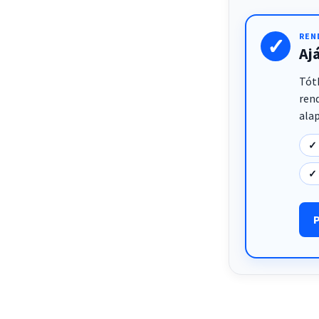
REN
✓
Aj
Tót
ren
alap
✓ 
✓ 
P