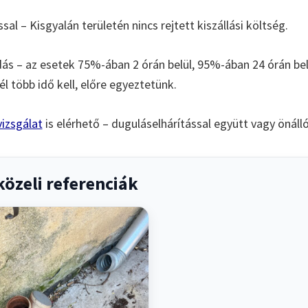
ssal – Kisgyalán területén nincs rejtett kiszállási költség.
s – az esetek 75%-ában 2 órán belül, 95%-ában 24 órán b
l több idő kell, előre egyeztetünk.
izsgálat
is elérhető – duguláselhárítással együtt vagy önáll
közeli referenciák