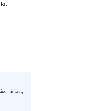
ki.
áselhárítást,