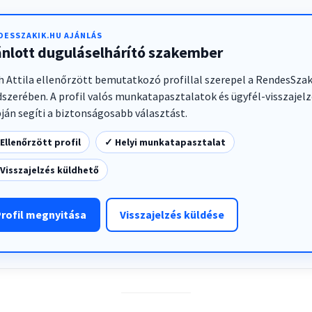
DESSZAKIK.HU AJÁNLÁS
ánlott duguláselhárító szakember
h Attila ellenőrzött bemutatkozó profillal szerepel a RendesSzak
dszerében. A profil valós munkatapasztalatok és ügyfél-visszajel
ján segíti a biztonságosabb választást.
Ellenőrzött profil
✓ Helyi munkatapasztalat
Visszajelzés küldhető
rofil megnyitása
Visszajelzés küldése