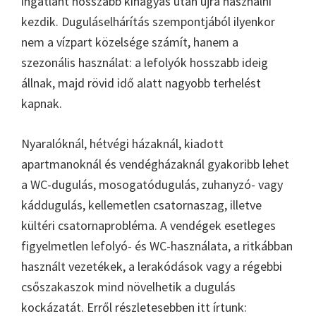
ingatlant hosszabb kihagyás után újra használni
kezdik. Duguláselhárítás szempontjából ilyenkor
nem a vízpart közelsége számít, hanem a
szezonális használat: a lefolyók hosszabb ideig
állnak, majd rövid idő alatt nagyobb terhelést
kapnak.
Nyaralóknál, hétvégi házaknál, kiadott
apartmanoknál és vendégházaknál gyakoribb lehet
a WC-dugulás, mosogatódugulás, zuhanyzó- vagy
káddugulás, kellemetlen csatornaszag, illetve
kültéri csatornaprobléma. A vendégek esetleges
figyelmetlen lefolyó- és WC-használata, a ritkábban
használt vezetékek, a lerakódások vagy a régebbi
csőszakaszok mind növelhetik a dugulás
kockázatát. Erről részletesebben itt írtunk: