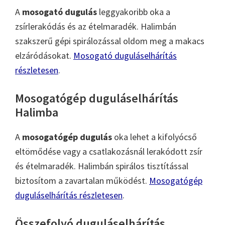
A
mosogató dugulás
leggyakoribb oka a
zsírlerakódás és az ételmaradék. Halimbán
szakszerű gépi spirálozással oldom meg a makacs
elzáródásokat.
Mosogató duguláselhárítás
részletesen
.
Mosogatógép duguláselhárítás
Halimba
A
mosogatógép dugulás
oka lehet a kifolyócső
eltömődése vagy a csatlakozásnál lerakódott zsír
és ételmaradék. Halimbán spirálos tisztítással
biztosítom a zavartalan működést.
Mosogatógép
duguláselhárítás részletesen
.
Összefolyó duguláselhárítás