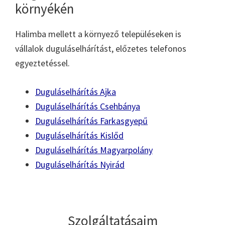
környékén
Halimba mellett a környező településeken is
vállalok duguláselhárítást, előzetes telefonos
egyeztetéssel.
Duguláselhárítás Ajka
Duguláselhárítás Csehbánya
Duguláselhárítás Farkasgyepű
Duguláselhárítás Kislőd
Duguláselhárítás Magyarpolány
Duguláselhárítás Nyirád
Szolgáltatásaim