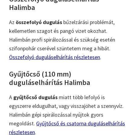
Halimba
Az
összefolyó dugulás
bűzelzárási problémát,
kellemetlen szagot és pangó vizet okozhat.
Halimbán profi spirálozással és szükség esetén
szifonpohár cserével szüntetem meg a hibát.
Összefolyó duguláselhárítás részletesen
.
Gyűjtőcső (110 mm)
duguláselhárítás Halimba
A
gyűjtőcső dugulás
miatt több lefolyó is
egyszerre eldugulhat, vagy visszajöhet a szennyvíz.
Halimbán gépi spirálozással nyújtok gyors
megoldást.
Gyűjtőcső és csatorna duguláselhárítás
részletesen
.