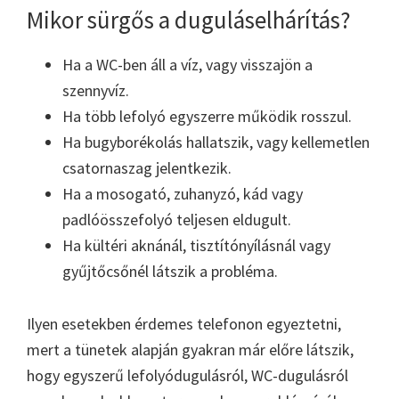
Mikor sürgős a duguláselhárítás?
Ha a WC-ben áll a víz, vagy visszajön a
szennyvíz.
Ha több lefolyó egyszerre működik rosszul.
Ha bugyborékolás hallatszik, vagy kellemetlen
csatornaszag jelentkezik.
Ha a mosogató, zuhanyzó, kád vagy
padlóösszefolyó teljesen eldugult.
Ha kültéri aknánál, tisztítónyílásnál vagy
gyűjtőcsőnél látszik a probléma.
Ilyen esetekben érdemes telefonon egyeztetni,
mert a tünetek alapján gyakran már előre látszik,
hogy egyszerű lefolyódugulásról, WC-dugulásról