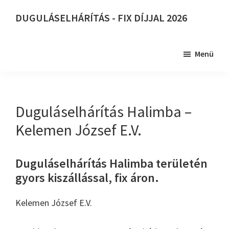
Skip
DUGULÁSELHÁRÍTÁS - FIX DÍJJAL 2026
to
DUGULÁSELHÁRÍTÁS
main
-
content
Menü
FIX
DÍJJAL
2026
Duguláselhárítás Halimba –
Kelemen József E.V.
Duguláselhárítás Halimba területén
gyors kiszállással, fix áron.
Kelemen József E.V.