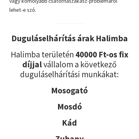
vagy komolyabb csatornaszakasz-problémáról
lehet-e szó.
Duguláselhárítás árak Halimba
Halimba területén
40000 Ft-os fix
díjjal
vállalom a következő
duguláselhárítási munkákat:
Mosogató
Mosdó
Kád
Zuhany