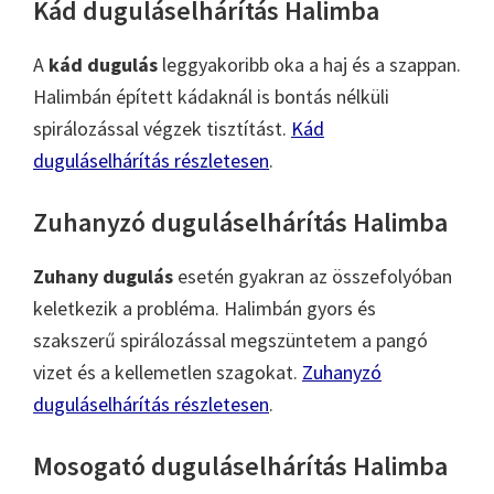
Kád duguláselhárítás Halimba
A
kád dugulás
leggyakoribb oka a haj és a szappan.
Halimbán épített kádaknál is bontás nélküli
spirálozással végzek tisztítást.
Kád
duguláselhárítás részletesen
.
Zuhanyzó duguláselhárítás Halimba
Zuhany dugulás
esetén gyakran az összefolyóban
keletkezik a probléma. Halimbán gyors és
szakszerű spirálozással megszüntetem a pangó
vizet és a kellemetlen szagokat.
Zuhanyzó
duguláselhárítás részletesen
.
Mosogató duguláselhárítás Halimba