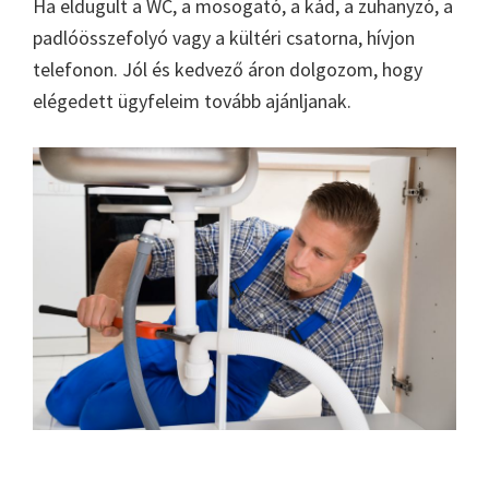
Ha eldugult a WC, a mosogató, a kád, a zuhanyzó, a
padlóösszefolyó vagy a kültéri csatorna, hívjon
telefonon. Jól és kedvező áron dolgozom, hogy
elégedett ügyfeleim tovább ajánljanak.