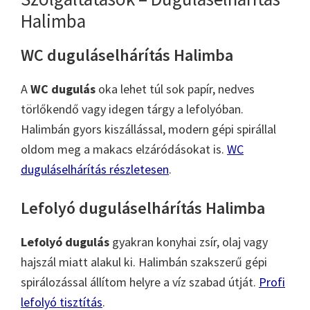
Halimba
WC duguláselhárítás Halimba
A
WC dugulás
oka lehet túl sok papír, nedves
törlőkendő vagy idegen tárgy a lefolyóban.
Halimbán gyors kiszállással, modern gépi spirállal
oldom meg a makacs elzáródásokat is.
WC
duguláselhárítás részletesen
.
Lefolyó duguláselhárítás Halimba
Lefolyó dugulás
gyakran konyhai zsír, olaj vagy
hajszál miatt alakul ki. Halimbán szakszerű gépi
spirálozással állítom helyre a víz szabad útját.
Profi
lefolyó tisztítás
.