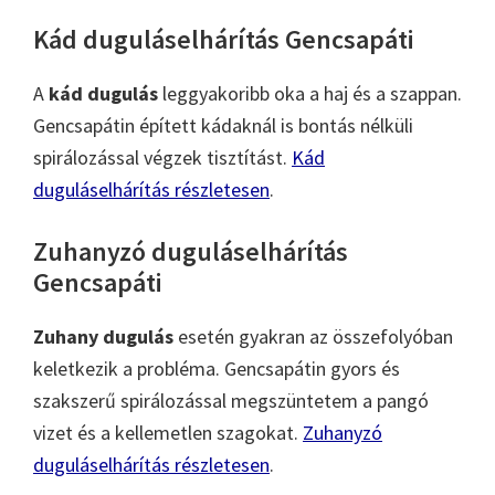
Kád duguláselhárítás Gencsapáti
A
kád dugulás
leggyakoribb oka a haj és a szappan.
Gencsapátin épített kádaknál is bontás nélküli
spirálozással végzek tisztítást.
Kád
duguláselhárítás részletesen
.
Zuhanyzó duguláselhárítás
Gencsapáti
Zuhany dugulás
esetén gyakran az összefolyóban
keletkezik a probléma. Gencsapátin gyors és
szakszerű spirálozással megszüntetem a pangó
vizet és a kellemetlen szagokat.
Zuhanyzó
duguláselhárítás részletesen
.