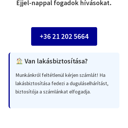
Éjjel-nappal fogadok hívásokat.
+36 21 202 5664
Van lakásbiztosítása?
Munkánkról feltétlenül kérjen számlát! Ha
lakásbiztosítása fedezi a duguláselhárítást,
biztosítója a számlánkat elfogadja.