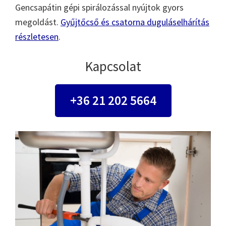
Gencsapátin gépi spirálozással nyújtok gyors
megoldást.
Gyűjtőcső és csatorna duguláselhárítás
részletesen
.
Kapcsolat
+36 21 202 5664