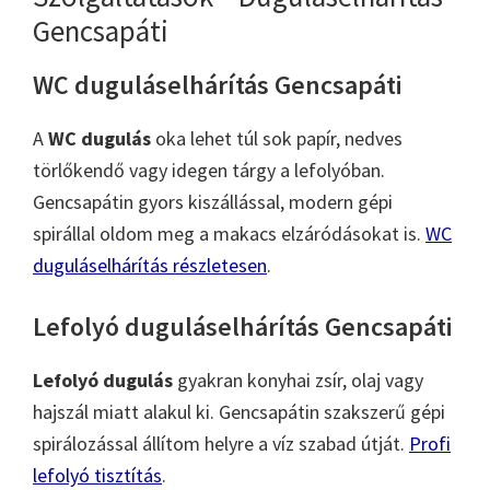
Gencsapáti
WC duguláselhárítás Gencsapáti
A
WC dugulás
oka lehet túl sok papír, nedves
törlőkendő vagy idegen tárgy a lefolyóban.
Gencsapátin gyors kiszállással, modern gépi
spirállal oldom meg a makacs elzáródásokat is.
WC
duguláselhárítás részletesen
.
Lefolyó duguláselhárítás Gencsapáti
Lefolyó dugulás
gyakran konyhai zsír, olaj vagy
hajszál miatt alakul ki. Gencsapátin szakszerű gépi
spirálozással állítom helyre a víz szabad útját.
Profi
lefolyó tisztítás
.