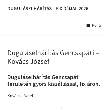
Skip
DUGULÁSELHÁRÍTÁS - FIX DÍJJAL 2026
to
DUGULÁSELHÁRÍTÁS
main
-
content
Menü
FIX
DÍJJAL
2026
Duguláselhárítás Gencsapáti –
Kovács József
Duguláselhárítás Gencsapáti
területén gyors kiszállással, fix áron.
Kovács József