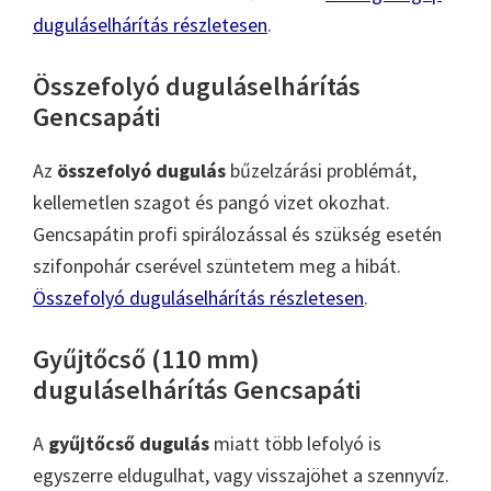
duguláselhárítás részletesen
.
Összefolyó duguláselhárítás
Gencsapáti
Az
összefolyó dugulás
bűzelzárási problémát,
kellemetlen szagot és pangó vizet okozhat.
Gencsapátin profi spirálozással és szükség esetén
szifonpohár cserével szüntetem meg a hibát.
Összefolyó duguláselhárítás részletesen
.
Gyűjtőcső (110 mm)
duguláselhárítás Gencsapáti
A
gyűjtőcső dugulás
miatt több lefolyó is
egyszerre eldugulhat, vagy visszajöhet a szennyvíz.