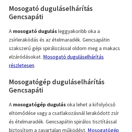
Mosogató duguláselhárítás
Gencsapáti
A
mosogató dugulás
leggyakoribb oka a
zsírlerakódás és az ételmaradék. Gencsapátin
szakszerű gépi spirálozással oldom meg a makacs
elzáródásokat.
Mosogató duguláselhárítás
részletesen
.
Mosogatógép duguláselhárítás
Gencsapáti
A
mosogatógép dugulás
oka lehet a kifolyócső
eltömődése vagy a csatlakozásnál lerakódott zsír
és ételmaradék. Gencsapátin spirálos tisztítással
biztosítom a zavartalan működést.
Mosogatógép