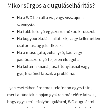
Mikor sürgős a duguláselhárítás?
Ha a WC-ben áll a víz, vagy visszajön a
szennyvíz.
Ha több lefolyó egyszerre működik rosszul.
Ha bugyborékolás hallatszik, vagy kellemetlen
csatornaszag jelentkezik.
Ha a mosogató, zuhanyzó, kád vagy
padlóösszefolyó teljesen eldugult.
Ha kültéri aknánál, tisztítónyílásnál vagy
gyűjtőcsőnél látszik a probléma.
Ilyen esetekben érdemes telefonon egyeztetni,
mert a tünetek alapján gyakran már előre látszik,
hogy egyszerű lefolyódugulásról, WC-dugulásról