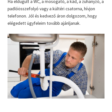
Ha eldugult a WC, a mosogató, a kád, a zuhanyzó, a
padlóösszefolyó vagy a kültéri csatorna, hívjon
telefonon. Jól és kedvező áron dolgozom, hogy
elégedett ügyfeleim tovább ajánljanak.