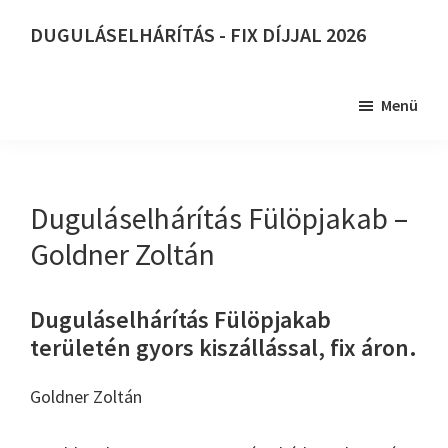
Skip
DUGULÁSELHÁRÍTÁS - FIX DÍJJAL 2026
to
DUGULÁSELHÁRÍTÁS
main
-
content
Menü
FIX
DÍJJAL
2026
Duguláselhárítás Fülöpjakab –
Goldner Zoltán
Duguláselhárítás Fülöpjakab
területén gyors kiszállással, fix áron.
Goldner Zoltán