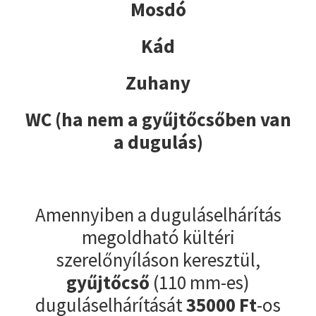
Mosdó
Kád
Zuhany
WC (ha nem a gyűjtőcsőben van
a dugulás)
Amennyiben a duguláselhárítás
megoldható kültéri
szerelőnyíláson keresztül,
gyűjtőcső
(110 mm-es)
duguláselhárítását
35000
Ft
-os