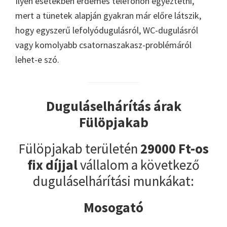
Ilyen esetekben érdemes telefonon egyeztetni,
mert a tünetek alapján gyakran már előre látszik,
hogy egyszerű lefolyódugulásról, WC-dugulásról
vagy komolyabb csatornaszakasz-problémáról
lehet-e szó.
Duguláselhárítás árak
Fülöpjakab
Fülöpjakab területén
29000 Ft-os
fix díjjal
vállalom a következő
duguláselhárítási munkákat:
Mosogató