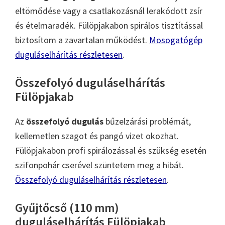
eltömődése vagy a csatlakozásnál lerakódott zsír
és ételmaradék. Fülöpjakabon spirálos tisztítással
biztosítom a zavartalan működést.
Mosogatógép
duguláselhárítás részletesen
.
Összefolyó duguláselhárítás
Fülöpjakab
Az
összefolyó dugulás
bűzelzárási problémát,
kellemetlen szagot és pangó vizet okozhat.
Fülöpjakabon profi spirálozással és szükség esetén
szifonpohár cserével szüntetem meg a hibát.
Összefolyó duguláselhárítás részletesen
.
Gyűjtőcső (110 mm)
duguláselhárítás Fülöpjakab