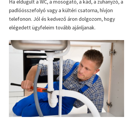
Ha eldugult a WC, a mosogató, a kád, a zuhanyzó, a
padlóösszefolyó vagy a kültéri csatorna, hívjon
telefonon. Jól és kedvező áron dolgozom, hogy
elégedett ügyfeleim tovább ajánljanak.