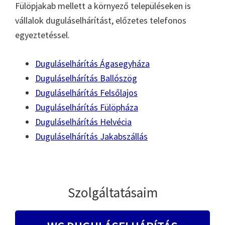
Fülöpjakab mellett a környező településeken is
vállalok duguláselhárítást, előzetes telefonos
egyeztetéssel.
Duguláselhárítás Ágasegyháza
Duguláselhárítás Ballószög
Duguláselhárítás Felsőlajos
Duguláselhárítás Fülöpháza
Duguláselhárítás Helvécia
Duguláselhárítás Jakabszállás
Szolgáltatásaim