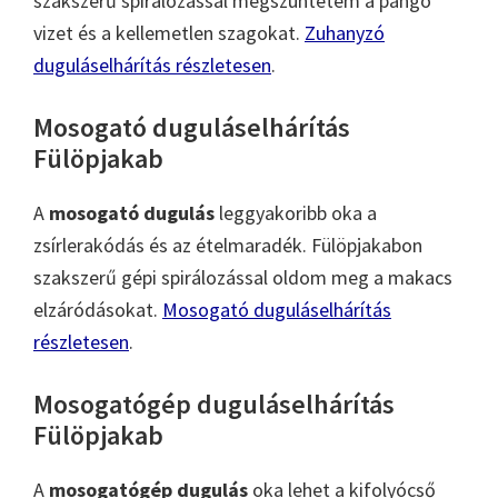
szakszerű spirálozással megszüntetem a pangó
vizet és a kellemetlen szagokat.
Zuhanyzó
duguláselhárítás részletesen
.
Mosogató duguláselhárítás
Fülöpjakab
A
mosogató dugulás
leggyakoribb oka a
zsírlerakódás és az ételmaradék. Fülöpjakabon
szakszerű gépi spirálozással oldom meg a makacs
elzáródásokat.
Mosogató duguláselhárítás
részletesen
.
Mosogatógép duguláselhárítás
Fülöpjakab
A
mosogatógép dugulás
oka lehet a kifolyócső