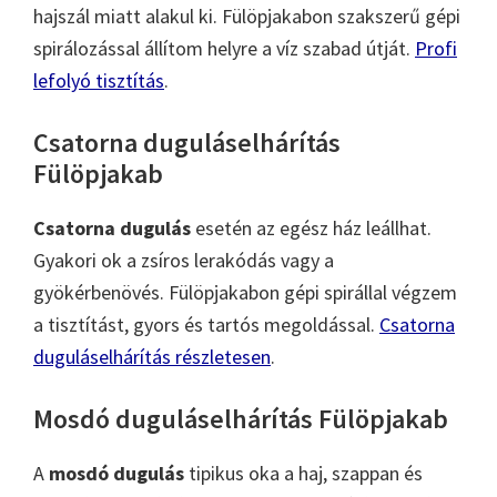
hajszál miatt alakul ki. Fülöpjakabon szakszerű gépi
spirálozással állítom helyre a víz szabad útját.
Profi
lefolyó tisztítás
.
Csatorna duguláselhárítás
Fülöpjakab
Csatorna dugulás
esetén az egész ház leállhat.
Gyakori ok a zsíros lerakódás vagy a
gyökérbenövés. Fülöpjakabon gépi spirállal végzem
a tisztítást, gyors és tartós megoldással.
Csatorna
duguláselhárítás részletesen
.
Mosdó duguláselhárítás Fülöpjakab
A
mosdó dugulás
tipikus oka a haj, szappan és