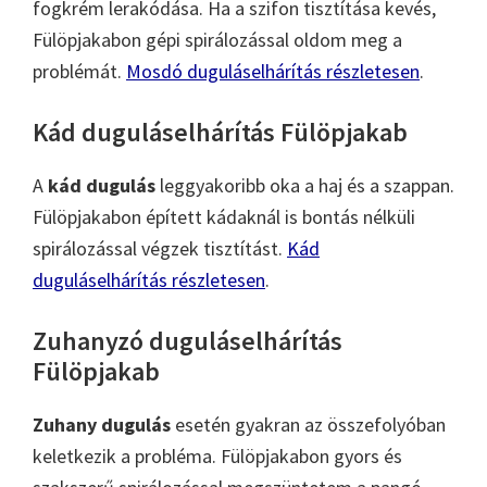
fogkrém lerakódása. Ha a szifon tisztítása kevés,
Fülöpjakabon gépi spirálozással oldom meg a
problémát.
Mosdó duguláselhárítás részletesen
.
Kád duguláselhárítás Fülöpjakab
A
kád dugulás
leggyakoribb oka a haj és a szappan.
Fülöpjakabon épített kádaknál is bontás nélküli
spirálozással végzek tisztítást.
Kád
duguláselhárítás részletesen
.
Zuhanyzó duguláselhárítás
Fülöpjakab
Zuhany dugulás
esetén gyakran az összefolyóban
keletkezik a probléma. Fülöpjakabon gyors és