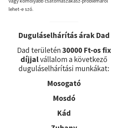
vagy komolyabb csatornaszakasz-problémáról
lehet-e szó.
Duguláselhárítás árak Dad
Dad területén
30000 Ft-os fix
díjjal
vállalom a következő
duguláselhárítási munkákat:
Mosogató
Mosdó
Kád
Zuhany