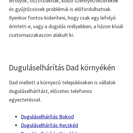
lefolyók, tisztítóaknák, külső szennyvízvezetékek
és gyűjtőcsövek problémái is előfordulhatnak.
Ilyenkor fontos kideríteni, hogy csak egy lefolyó
érintett-e, vagy a dugulás mélyebben, a házon kívüli
csatornaszakaszon alakult ki.
Duguláselhárítás Dad környékén
Dad mellett a környező településeken is vállalok
duguláselhárítást, előzetes telefonos
egyeztetéssel.
Duguláselhárítás Bokod
Duguláselhárítás Kecskéd