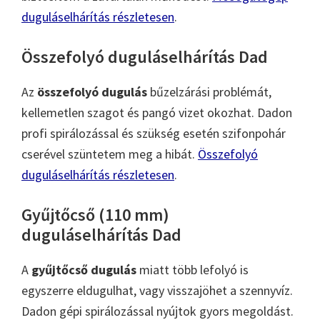
duguláselhárítás részletesen
.
Összefolyó duguláselhárítás Dad
Az
összefolyó dugulás
bűzelzárási problémát,
kellemetlen szagot és pangó vizet okozhat. Dadon
profi spirálozással és szükség esetén szifonpohár
cserével szüntetem meg a hibát.
Összefolyó
duguláselhárítás részletesen
.
Gyűjtőcső (110 mm)
duguláselhárítás Dad
A
gyűjtőcső dugulás
miatt több lefolyó is
egyszerre eldugulhat, vagy visszajöhet a szennyvíz.
Dadon gépi spirálozással nyújtok gyors megoldást.