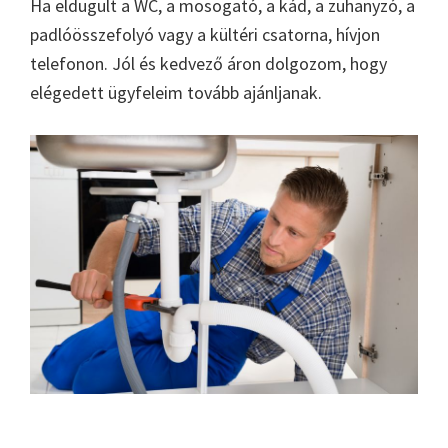
Ha eldugult a WC, a mosogató, a kád, a zuhanyzó, a
padlóösszefolyó vagy a kültéri csatorna, hívjon
telefonon. Jól és kedvező áron dolgozom, hogy
elégedett ügyfeleim tovább ajánljanak.