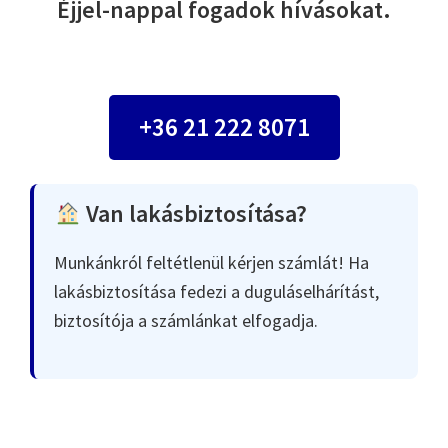
Éjjel-nappal fogadok hívásokat.
+36 21 222 8071
Van lakásbiztosítása?
Munkánkról feltétlenül kérjen számlát! Ha
lakásbiztosítása fedezi a duguláselhárítást,
biztosítója a számlánkat elfogadja.