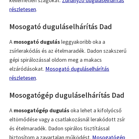
kellemetlen szagokat.
Zuhanyzó duguláselhárítás
részletesen
.
Mosogató duguláselhárítás Dad
A
mosogató dugulás
leggyakoribb oka a
zsírlerakódás és az ételmaradék. Dadon szakszerű
gépi spirálozással oldom meg a makacs
elzáródásokat.
Mosogató duguláselhárítás
részletesen
.
Mosogatógép duguláselhárítás Dad
A
mosogatógép dugulás
oka lehet a kifolyócső
eltömődése vagy a csatlakozásnál lerakódott zsír
és ételmaradék. Dadon spirálos tisztítással
biztosítom a zavartalan működést.
Mosogatógép