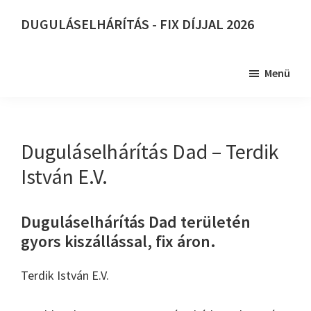
Skip
DUGULÁSELHÁRÍTÁS - FIX DÍJJAL 2026
to
DUGULÁSELHÁRÍTÁS
main
-
content
Menü
FIX
DÍJJAL
2026
Duguláselhárítás Dad – Terdik
István E.V.
Duguláselhárítás Dad területén
gyors kiszállással, fix áron.
Terdik István E.V.