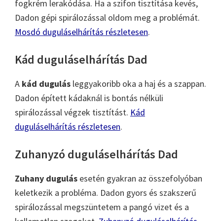
fogkrém lerakódása. Ha a szifon tisztítása kevés,
Dadon gépi spirálozással oldom meg a problémát.
Mosdó duguláselhárítás részletesen
.
Kád duguláselhárítás Dad
A
kád dugulás
leggyakoribb oka a haj és a szappan.
Dadon épített kádaknál is bontás nélküli
spirálozással végzek tisztítást.
Kád
duguláselhárítás részletesen
.
Zuhanyzó duguláselhárítás Dad
Zuhany dugulás
esetén gyakran az összefolyóban
keletkezik a probléma. Dadon gyors és szakszerű
spirálozással megszüntetem a pangó vizet és a