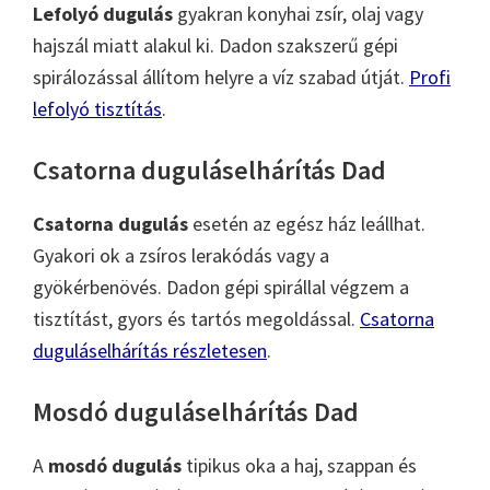
Lefolyó dugulás
gyakran konyhai zsír, olaj vagy
hajszál miatt alakul ki. Dadon szakszerű gépi
spirálozással állítom helyre a víz szabad útját.
Profi
lefolyó tisztítás
.
Csatorna duguláselhárítás Dad
Csatorna dugulás
esetén az egész ház leállhat.
Gyakori ok a zsíros lerakódás vagy a
gyökérbenövés. Dadon gépi spirállal végzem a
tisztítást, gyors és tartós megoldással.
Csatorna
duguláselhárítás részletesen
.
Mosdó duguláselhárítás Dad
A
mosdó dugulás
tipikus oka a haj, szappan és