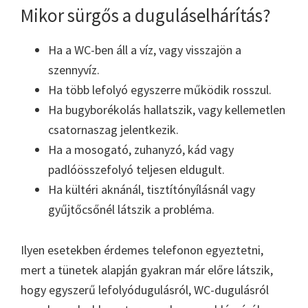
Mikor sürgős a duguláselhárítás?
Ha a WC-ben áll a víz, vagy visszajön a
szennyvíz.
Ha több lefolyó egyszerre működik rosszul.
Ha bugyborékolás hallatszik, vagy kellemetlen
csatornaszag jelentkezik.
Ha a mosogató, zuhanyzó, kád vagy
padlóösszefolyó teljesen eldugult.
Ha kültéri aknánál, tisztítónyílásnál vagy
gyűjtőcsőnél látszik a probléma.
Ilyen esetekben érdemes telefonon egyeztetni,
mert a tünetek alapján gyakran már előre látszik,
hogy egyszerű lefolyódugulásról, WC-dugulásról