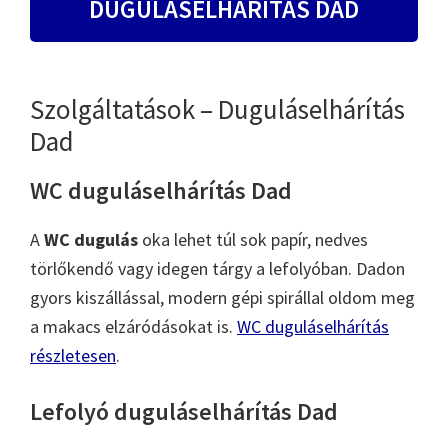
DUGULÁSELHÁRÍTÁS DAD
Szolgáltatások – Duguláselhárítás
Dad
WC duguláselhárítás Dad
A
WC dugulás
oka lehet túl sok papír, nedves
törlőkendő vagy idegen tárgy a lefolyóban. Dadon
gyors kiszállással, modern gépi spirállal oldom meg
a makacs elzáródásokat is.
WC duguláselhárítás
részletesen
.
Lefolyó duguláselhárítás Dad