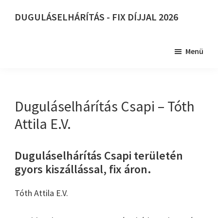
Skip
DUGULÁSELHÁRÍTÁS - FIX DÍJJAL 2026
to
DUGULÁSELHÁRÍTÁS
main
-
content
Menü
FIX
DÍJJAL
2026
Duguláselhárítás Csapi – Tóth
Attila E.V.
Duguláselhárítás Csapi területén
gyors kiszállással, fix áron.
Tóth Attila E.V.