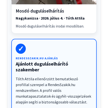
Mosdó duguláselhárítás
Nagykanizsa · 2026. július 4. · Tóth Attila
Mosdó duguláselhárítás irodai mosdóban.
✓
RENDESSZAKIK.HU AJÁNLÁS
Ajánlott duguláselhárító
szakember
Tóth Attila ellenőrzött bemutatkozó
profillal szerepel a RendesSzakik.hu
rendszerében. A profil valós
munkatapasztalatok és ügyfél-visszajelzések
alapján segíti a biztonságosabb választást.