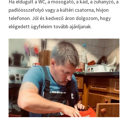
Ha eldugult a WC, a mosogató, a kád, a zuhanyzó, a
padlóösszefolyó vagy a kültéri csatorna, hívjon
telefonon. Jól és kedvező áron dolgozom, hogy
elégedett ügyfeleim tovább ajánljanak.