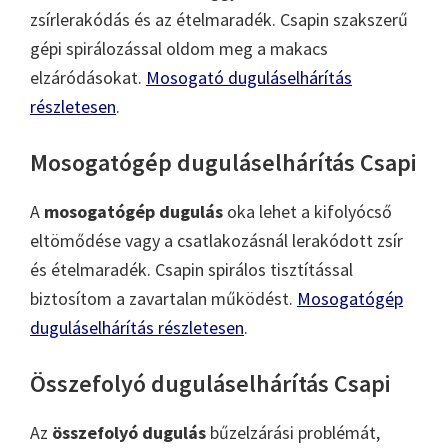
zsírlerakódás és az ételmaradék. Csapin szakszerű
gépi spirálozással oldom meg a makacs
elzáródásokat.
Mosogató duguláselhárítás
részletesen
.
Mosogatógép duguláselhárítás Csapi
A
mosogatógép dugulás
oka lehet a kifolyócső
eltömődése vagy a csatlakozásnál lerakódott zsír
és ételmaradék. Csapin spirálos tisztítással
biztosítom a zavartalan működést.
Mosogatógép
duguláselhárítás részletesen
.
Összefolyó duguláselhárítás Csapi
Az
összefolyó dugulás
bűzelzárási problémát,