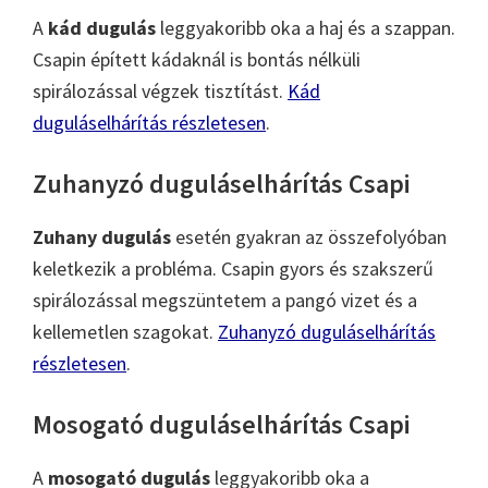
A
kád dugulás
leggyakoribb oka a haj és a szappan.
Csapin épített kádaknál is bontás nélküli
spirálozással végzek tisztítást.
Kád
duguláselhárítás részletesen
.
Zuhanyzó duguláselhárítás Csapi
Zuhany dugulás
esetén gyakran az összefolyóban
keletkezik a probléma. Csapin gyors és szakszerű
spirálozással megszüntetem a pangó vizet és a
kellemetlen szagokat.
Zuhanyzó duguláselhárítás
részletesen
.
Mosogató duguláselhárítás Csapi
A
mosogató dugulás
leggyakoribb oka a