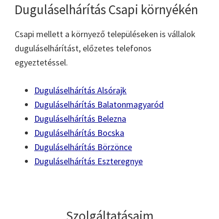
Duguláselhárítás Csapi környékén
Csapi mellett a környező településeken is vállalok
duguláselhárítást, előzetes telefonos
egyeztetéssel.
Duguláselhárítás Alsórajk
Duguláselhárítás Balatonmagyaród
Duguláselhárítás Belezna
Duguláselhárítás Bocska
Duguláselhárítás Börzönce
Duguláselhárítás Eszteregnye
Szolgáltatásaim