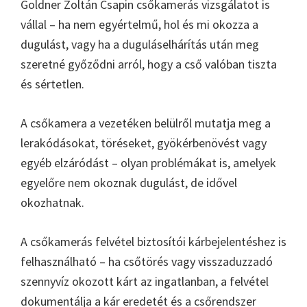
Goldner Zoltán Csapin csőkamerás vizsgálatot is
vállal – ha nem egyértelmű, hol és mi okozza a
dugulást, vagy ha a duguláselhárítás után meg
szeretné győződni arról, hogy a cső valóban tiszta
és sértetlen.
A csőkamera a vezetéken belülről mutatja meg a
lerakódásokat, töréseket, gyökérbenövést vagy
egyéb elzáródást – olyan problémákat is, amelyek
egyelőre nem okoznak dugulást, de idővel
okozhatnak.
A csőkamerás felvétel biztosítói kárbejelentéshez is
felhasználható – ha csőtörés vagy visszaduzzadó
szennyvíz okozott kárt az ingatlanban, a felvétel
dokumentálja a kár eredetét és a csőrendszer