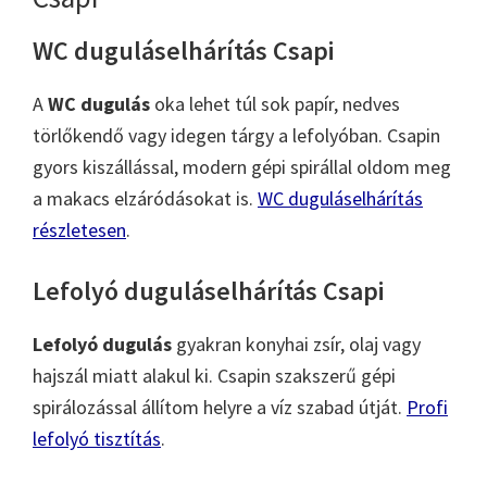
WC duguláselhárítás Csapi
A
WC dugulás
oka lehet túl sok papír, nedves
törlőkendő vagy idegen tárgy a lefolyóban. Csapin
gyors kiszállással, modern gépi spirállal oldom meg
a makacs elzáródásokat is.
WC duguláselhárítás
részletesen
.
Lefolyó duguláselhárítás Csapi
Lefolyó dugulás
gyakran konyhai zsír, olaj vagy
hajszál miatt alakul ki. Csapin szakszerű gépi
spirálozással állítom helyre a víz szabad útját.
Profi
lefolyó tisztítás
.