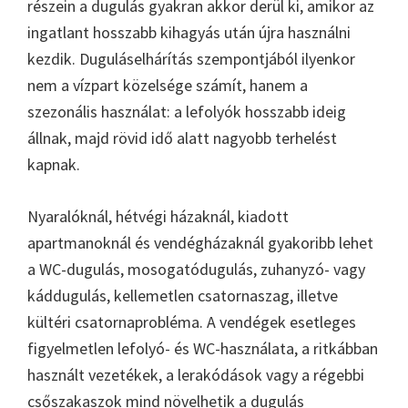
részein a dugulás gyakran akkor derül ki, amikor az
ingatlant hosszabb kihagyás után újra használni
kezdik. Duguláselhárítás szempontjából ilyenkor
nem a vízpart közelsége számít, hanem a
szezonális használat: a lefolyók hosszabb ideig
állnak, majd rövid idő alatt nagyobb terhelést
kapnak.
Nyaralóknál, hétvégi házaknál, kiadott
apartmanoknál és vendégházaknál gyakoribb lehet
a WC-dugulás, mosogatódugulás, zuhanyzó- vagy
káddugulás, kellemetlen csatornaszag, illetve
kültéri csatornaprobléma. A vendégek esetleges
figyelmetlen lefolyó- és WC-használata, a ritkábban
használt vezetékek, a lerakódások vagy a régebbi
csőszakaszok mind növelhetik a dugulás