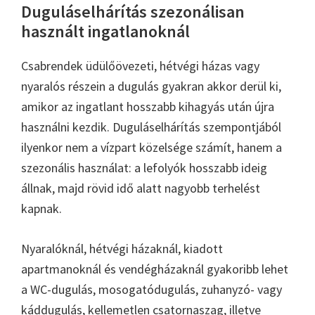
Duguláselhárítás szezonálisan
használt ingatlanoknál
Csabrendek üdülőövezeti, hétvégi házas vagy
nyaralós részein a dugulás gyakran akkor derül ki,
amikor az ingatlant hosszabb kihagyás után újra
használni kezdik. Duguláselhárítás szempontjából
ilyenkor nem a vízpart közelsége számít, hanem a
szezonális használat: a lefolyók hosszabb ideig
állnak, majd rövid idő alatt nagyobb terhelést
kapnak.
Nyaralóknál, hétvégi házaknál, kiadott
apartmanoknál és vendégházaknál gyakoribb lehet
a WC-dugulás, mosogatódugulás, zuhanyzó- vagy
káddugulás, kellemetlen csatornaszag, illetve