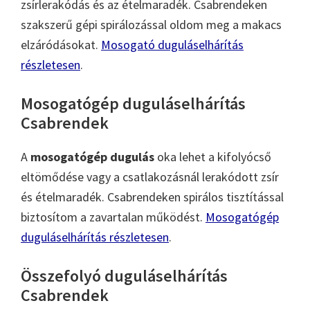
zsírlerakódás és az ételmaradék. Csabrendeken
szakszerű gépi spirálozással oldom meg a makacs
elzáródásokat.
Mosogató duguláselhárítás
részletesen
.
Mosogatógép duguláselhárítás
Csabrendek
A
mosogatógép dugulás
oka lehet a kifolyócső
eltömődése vagy a csatlakozásnál lerakódott zsír
és ételmaradék. Csabrendeken spirálos tisztítással
biztosítom a zavartalan működést.
Mosogatógép
duguláselhárítás részletesen
.
Összefolyó duguláselhárítás
Csabrendek