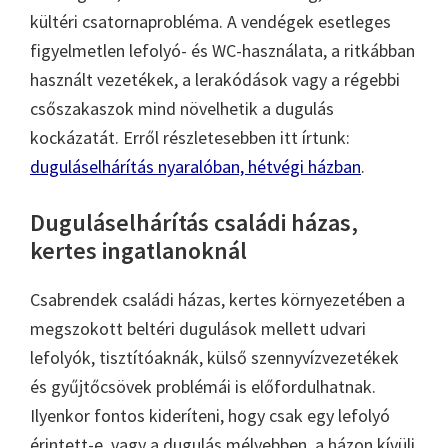
kültéri csatornaprobléma. A vendégek esetleges
figyelmetlen lefolyó- és WC-használata, a ritkábban
használt vezetékek, a lerakódások vagy a régebbi
csőszakaszok mind növelhetik a dugulás
kockázatát. Erről részletesebben itt írtunk:
duguláselhárítás nyaralóban, hétvégi házban
.
Duguláselhárítás családi házas,
kertes ingatlanoknál
Csabrendek családi házas, kertes környezetében a
megszokott beltéri dugulások mellett udvari
lefolyók, tisztítóaknák, külső szennyvízvezetékek
és gyűjtőcsövek problémái is előfordulhatnak.
Ilyenkor fontos kideríteni, hogy csak egy lefolyó
érintett-e, vagy a dugulás mélyebben, a házon kívüli