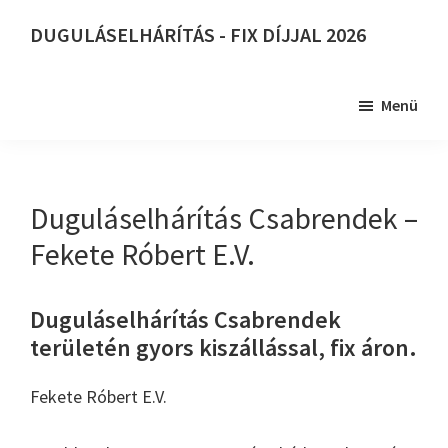
Skip
DUGULÁSELHÁRÍTÁS - FIX DÍJJAL 2026
to
DUGULÁSELHÁRÍTÁS
main
-
content
Menü
FIX
DÍJJAL
2026
Duguláselhárítás Csabrendek –
Fekete Róbert E.V.
Duguláselhárítás Csabrendek
területén gyors kiszállással, fix áron.
Fekete Róbert E.V.