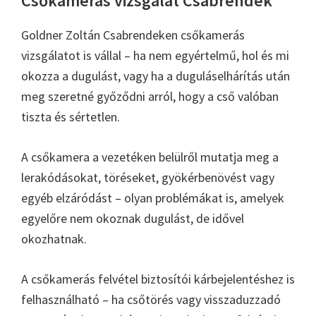
Csőkamerás vizsgálat Csabrendek
Goldner Zoltán Csabrendeken csőkamerás
vizsgálatot is vállal – ha nem egyértelmű, hol és mi
okozza a dugulást, vagy ha a duguláselhárítás után
meg szeretné győződni arról, hogy a cső valóban
tiszta és sértetlen.
A csőkamera a vezetéken belülről mutatja meg a
lerakódásokat, töréseket, gyökérbenövést vagy
egyéb elzáródást – olyan problémákat is, amelyek
egyelőre nem okoznak dugulást, de idővel
okozhatnak.
A csőkamerás felvétel biztosítói kárbejelentéshez is
felhasználható – ha csőtörés vagy visszaduzzadó