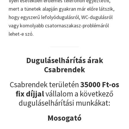
Ilyen esetekben érdemes telefonon egyeztetni,
mert a tünetek alapján gyakran már előre látszik,
hogy egyszerű lefolyódugulásról, WC-dugulásról
vagy komolyabb csatornaszakasz-problémáról
lehet-e szó.
Duguláselhárítás árak
Csabrendek
Csabrendek területén
35000 Ft-os
fix díjjal
vállalom a következő
duguláselhárítási munkákat:
Mosogató