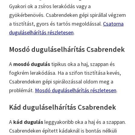
Gyakori ok a zsíros lerakódás vagy a
gyökérbenövés. Csabrendeken gépi spirállal végzem
a tisztítást, gyors és tartós megoldással.
Csatorna
duguláselhárítás részletesen
.
Mosdó duguláselhárítás Csabrendek
A
mosdó dugulás
tipikus oka a haj, szappan és
fogkrém lerakódása. Ha a szifon tisztítása kevés,
Csabrendeken gépi spirálozással oldom meg a
problémát.
Mosdó duguláselhárítás részletesen
.
Kád duguláselhárítás Csabrendek
A
kád dugulás
leggyakoribb oka a haj és a szappan.
Csabrendeken épített kádaknál is bontás nélküli