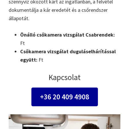
szennyvíz okozott kárt az ingatlanban, a felvétel
dokumentálja a kár eredetét és a csőrendszer
állapotát.
Önálló csőkamera vizsgálat Csabrendek:
Ft
Csőkamera vizsgálat duguláselhárítással
együtt:
Ft
Kapcsolat
+36 20 409 4908