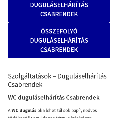
DUGULÁSELHÁRÍTÁS
CSABRENDEK
ÖSSZEFOLYÓ
DUGULÁSELHÁRÍTÁS
CSABRENDEK
Szolgáltatások – Duguláselhárítás
Csabrendek
WC duguláselhárítás Csabrendek
A
WC dugulás
oka lehet túl sok papír, nedves
törlőkendő vagy idegen tárgy a lefolyóban.