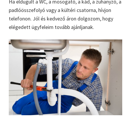
Ha eldugult a WC, a mosogató, a kád, a zuhanyzó, a
padlóösszefolyó vagy a kültéri csatorna, hívjon
telefonon. Jól és kedvező áron dolgozom, hogy
elégedett ügyfeleim tovább ajánljanak.