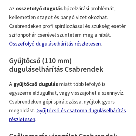
Az
összefolyó dugulás
bűzelzárási problémát,
kellemetlen szagot és pangó vizet okozhat.
Csabrendeken profi spirálozással és szükség esetén
szifonpohár cserével szüntetem meg a hibát.
Összefolyó duguláselhárítás részletesen
.
Gyűjtőcső (110 mm)
duguláselhárítás Csabrendek
A
gyűjtőcső dugulás
miatt több lefolyó is
egyszerre eldugulhat, vagy visszajöhet a szennyvíz.
Csabrendeken gépi spirálozással nyújtok gyors
megoldást.
Gyűjtőcső és csatorna duguláselhárítás
részletesen
.