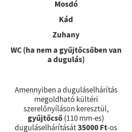
Mosdó
Kád
Zuhany
WC (ha nem a gyűjtőcsőben van
a dugulás)
Amennyiben a duguláselhárítás
megoldható kültéri
szerelőnyíláson keresztül,
gyűjtőcső
(110 mm-es)
duguláselhárítását
35000
Ft
-os