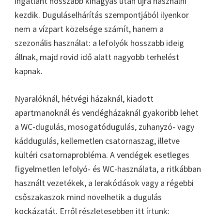
ingatlant hosszabb kihagyás után újra használni
kezdik. Duguláselhárítás szempontjából ilyenkor
nem a vízpart közelsége számít, hanem a
szezonális használat: a lefolyók hosszabb ideig
állnak, majd rövid idő alatt nagyobb terhelést
kapnak.
Nyaralóknál, hétvégi házaknál, kiadott
apartmanoknál és vendégházaknál gyakoribb lehet
a WC-dugulás, mosogatódugulás, zuhanyzó- vagy
káddugulás, kellemetlen csatornaszag, illetve
kültéri csatornaprobléma. A vendégek esetleges
figyelmetlen lefolyó- és WC-használata, a ritkábban
használt vezetékek, a lerakódások vagy a régebbi
csőszakaszok mind növelhetik a dugulás
kockázatát. Erről részletesebben itt írtunk: