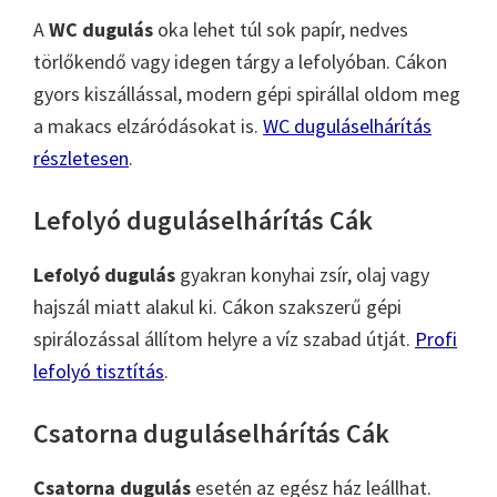
A
WC dugulás
oka lehet túl sok papír, nedves
törlőkendő vagy idegen tárgy a lefolyóban. Cákon
gyors kiszállással, modern gépi spirállal oldom meg
a makacs elzáródásokat is.
WC duguláselhárítás
részletesen
.
Lefolyó duguláselhárítás Cák
Lefolyó dugulás
gyakran konyhai zsír, olaj vagy
hajszál miatt alakul ki. Cákon szakszerű gépi
spirálozással állítom helyre a víz szabad útját.
Profi
lefolyó tisztítás
.
Csatorna duguláselhárítás Cák
Csatorna dugulás
esetén az egész ház leállhat.