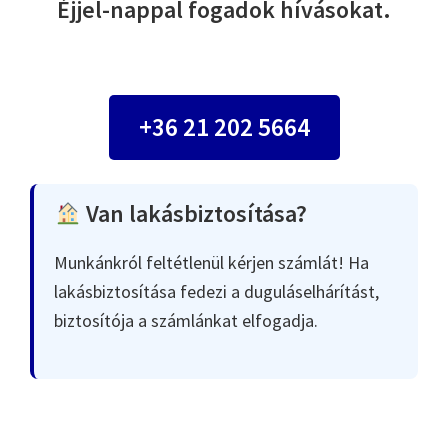
Éjjel-nappal fogadok hívásokat.
+36 21 202 5664
Van lakásbiztosítása?
Munkánkról feltétlenül kérjen számlát! Ha
lakásbiztosítása fedezi a duguláselhárítást,
biztosítója a számlánkat elfogadja.