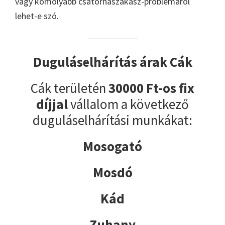
vagy komolyabb csatornaszakasz-problémáról
lehet-e szó.
Duguláselhárítás árak Cák
Cák területén
30000 Ft-os fix
díjjal
vállalom a következő
duguláselhárítási munkákat:
Mosogató
Mosdó
Kád
Zuhany