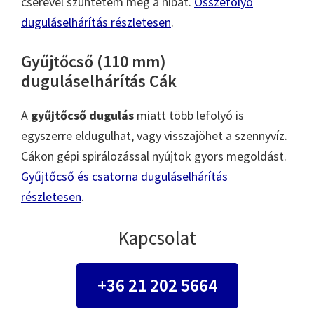
cserével szüntetem meg a hibát.
Összefolyó
duguláselhárítás részletesen
.
Gyűjtőcső (110 mm)
duguláselhárítás Cák
A
gyűjtőcső dugulás
miatt több lefolyó is
egyszerre eldugulhat, vagy visszajöhet a szennyvíz.
Cákon gépi spirálozással nyújtok gyors megoldást.
Gyűjtőcső és csatorna duguláselhárítás
részletesen
.
Kapcsolat
+36 21 202 5664