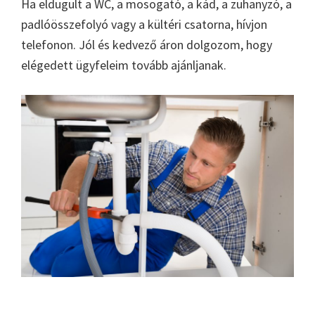
Ha eldugult a WC, a mosogató, a kád, a zuhanyzó, a
padlóösszefolyó vagy a kültéri csatorna, hívjon
telefonon. Jól és kedvező áron dolgozom, hogy
elégedett ügyfeleim tovább ajánljanak.