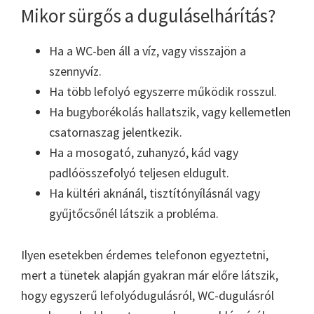
Mikor sürgős a duguláselhárítás?
Ha a WC-ben áll a víz, vagy visszajön a
szennyvíz.
Ha több lefolyó egyszerre működik rosszul.
Ha bugyborékolás hallatszik, vagy kellemetlen
csatornaszag jelentkezik.
Ha a mosogató, zuhanyzó, kád vagy
padlóösszefolyó teljesen eldugult.
Ha kültéri aknánál, tisztítónyílásnál vagy
gyűjtőcsőnél látszik a probléma.
Ilyen esetekben érdemes telefonon egyeztetni,
mert a tünetek alapján gyakran már előre látszik,
hogy egyszerű lefolyódugulásról, WC-dugulásról