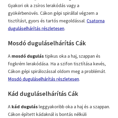
Gyakori ok a zsíros lerakódás vagy a
gyökérbenövés. Cákon gépi spirállal végzem a
tisztítást, gyors és tartós megoldással.
Csatorna
duguláselhárítás részletesen
.
Mosdó duguláselhárítás Cák
A
mosdó dugulás
tipikus oka a haj, szappan és
fogkrém lerakódása. Ha a szifon tisztítása kevés,
Cákon gépi spirálozással oldom meg a problémát.
Mosdó duguláselhárítás részletesen
.
Kád duguláselhárítás Cák
A
kád dugulás
leggyakoribb oka a haj és a szappan.
Cákon épített kádaknál is bontás nélküli