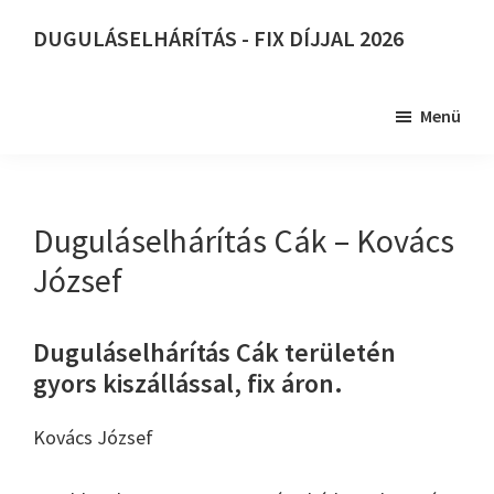
Skip
DUGULÁSELHÁRÍTÁS - FIX DÍJJAL 2026
to
DUGULÁSELHÁRÍTÁS
main
-
content
Menü
FIX
DÍJJAL
2026
Duguláselhárítás Cák – Kovács
József
Duguláselhárítás Cák területén
gyors kiszállással, fix áron.
Kovács József