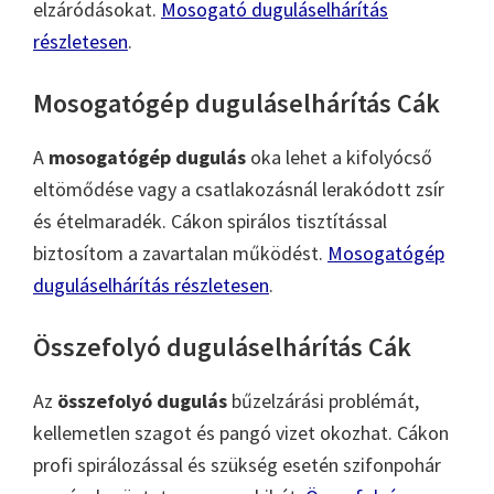
elzáródásokat.
Mosogató duguláselhárítás
részletesen
.
Mosogatógép duguláselhárítás Cák
A
mosogatógép dugulás
oka lehet a kifolyócső
eltömődése vagy a csatlakozásnál lerakódott zsír
és ételmaradék. Cákon spirálos tisztítással
biztosítom a zavartalan működést.
Mosogatógép
duguláselhárítás részletesen
.
Összefolyó duguláselhárítás Cák
Az
összefolyó dugulás
bűzelzárási problémát,
kellemetlen szagot és pangó vizet okozhat. Cákon
profi spirálozással és szükség esetén szifonpohár