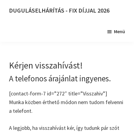
Skip
DUGULÁSELHÁRÍTÁS - FIX DÍJJAL 2026
to
DUGULÁSELHÁRÍTÁS
main
-
content
Menü
FIX
DÍJJAL
2026
Kérjen visszahívást!
A telefonos árajánlat ingyenes.
[contact-form-7 id=”272″ title=”Visszahiv”]
Munka közben érthető módon nem tudom felvenni
a telefont.
A legjobb, ha visszahívást kér, így tudunk pár szót